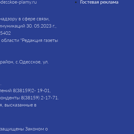
desskoe-plamy.ru
Гостевая реклама
адзору в сфере связи,
уникаций 30. 05.2023 г.,
85402
области "Редакция газеты
айон, с.Одесское, ул.
.
ений 8(38159)2- 19-01,
понденты 8(38159) 2-17-71.
я, высказанные в
и защищены Законом о