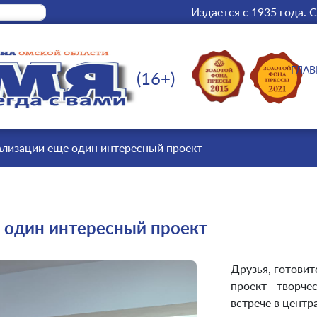
Издается с 1935 года.
С
ГЛАВ
(16+)
еализации еще один интересный проект
е один интересный проект
Друзья, готовит
проект - творче
встрече в цент