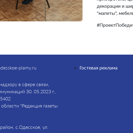
декорации и ши
"мапеты", мебел
#ПроектПобедит
desskoe-plamy.ru
Гостевая реклама
адзору в сфере связи,
уникаций 30. 05.2023 г.,
85402
области "Редакция газеты
айон, с.Одесское, ул.