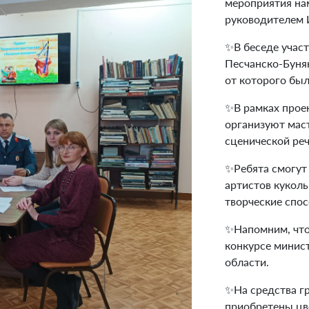
мероприятия нам
руководителем 
✨В беседе участ
Песчанско-Буняк
от которого был
✨В рамках прое
организуют маст
сценической реч
✨Ребята смогут
артистов куколь
творческие спос
✨Напомним, что
конкурсе минис
области.
✨На средства г
приобретены цве