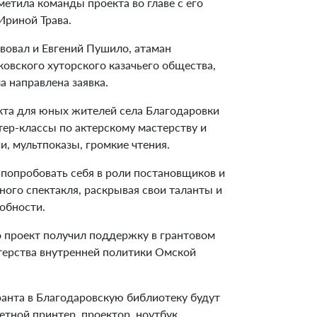
етила команды проекта во главе с его
Ириной Трава.
вовал и Евгений Пушило, атаман
овского хуторского казачьего общества,
а направлена заявка.
кта для юных жителей села Благодаровки
ер-классы по актерскому мастерству и
и, мультпоказы, громкие чтения.
 попробовать себя в роли постановщиков и
ного спектакля, раскрывая свои таланты и
обности.
 проект получил поддержку в грантовом
терства внутренней политики Омской
ранта в Благодаровскую библиотеку будут
тной принтер, проектор, ноутбук,