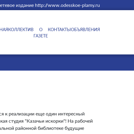
етевое издание http://www.odesskoe-plamy.ru
НАЯ
КОЛЛЕКТИВ
О
КОНТАКТЫ
ОБЪЯВЛЕНИЯ
ГАЗЕТЕ
ся к реализации еще один интересный
ская студия "Казачьи искорки"! На рабочей
ральной районной библиотеке будущие